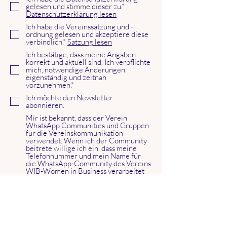
gelesen und stimme dieser zu.*
Datenschutzerklärung lesen
Ich habe die Vereinssatzung und -
ordnung gelesen und akzeptiere diese
verbindlich.*
Satzung lesen
Ich bestätige, dass meine Angaben
korrekt und aktuell sind. Ich verpflichte
mich, notwendige Änderungen
eigenständig und zeitnah
vorzunehmen.*
Ich möchte den Newsletter
abonnieren.
Mir ist bekannt, dass der Verein
WhatsApp Communities und Gruppen
für die Vereinskommunikation
verwendet. Wenn ich der Community
beitrete willige ich ein, dass meine
Telefonnummer und mein Name für
die WhatsApp-Community des Vereins
WIB-Women in Business verarbeitet
werden. Mir ist bewusst, dass meine
Telefonnummer und ggf. mein
Username durch den Beitritt für
andere Mitglieder der Community
sichtbar sind. Ich kann diese
Einwilligung jederzeit durch Austritt
aus der Community widerrufen. Mir