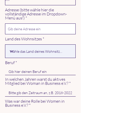
i
r
Adresse (bitte wähle hier die
e
vollständige Adresse im Dropdown-
d
Menü aus!)
Land des Wohnsitzes
Beruf
In welchen Jahren warst du aktıves
Mitglied bei Woman in Business e.V.?
Was war deine Rolle bei Women in
Business e.V.?