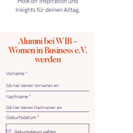
Hole dir Inspiration und
Insights für deinen Alltag.
Alumni bei WIB -
Women in Business e.V.
werden
Vorname
Nachname
r
Geburtsdatum
*
e
q
u