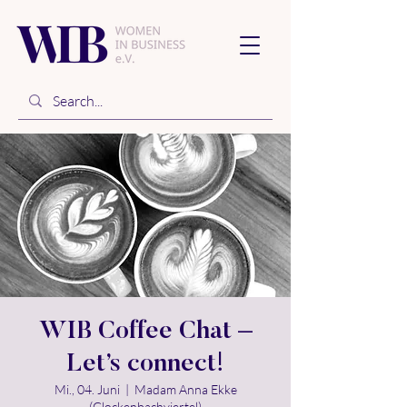
WIB Coffee Chat –
Let’s connect!
Mi., 04. Juni
  |  
Madam Anna Ekke
(Glockenbachviertel)